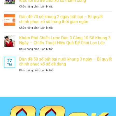
lược tối ưu để chơi xổ số thành công
Sẽ
ở
Chức năng bình luận bị tắt
Bảo
Dàn
Vệ
đề
Dàn đề 70 số khung 2 ngày bất bại – Bí quyết
Thành
10
Công
chinh phục xổ số trong thời gian ngắn
số
Chức
ở
Chức năng bình luận bị tắt
nuôi
Vô
Dàn
khung
Địch
đề
Khám Phá Chiến Lược Dàn 3 Càng 10 Số Khung 3
5
World
70
ngày
Ngày – Chiến Thuật Hiệu Quả Để Chơi Lọc Lộc
Cup?
số
miễn
ở
Chức năng bình luận bị tắt
khung
phí
Khám
2
–
Phá
Dàn đề 50 số bất bại nuôi khung 3 ngày – Bí quyết
ngày
Chiến
27
Chiến
bất
chinh phục xổ số dễ dàng
lược
Th2
Lược
bại
tối
ở
Chức năng bình luận bị tắt
Dàn
–
ưu
Dàn
3
Bí
để
đề
Càng
quyết
chơi
50
10
chinh
xổ
số
Số
phục
số
bất
Khung
xổ
thành
bại
3
số
công
nuôi
Ngày
trong
khung
–
thời
3
Chiến
gian
ngày
Thuật
ngắn