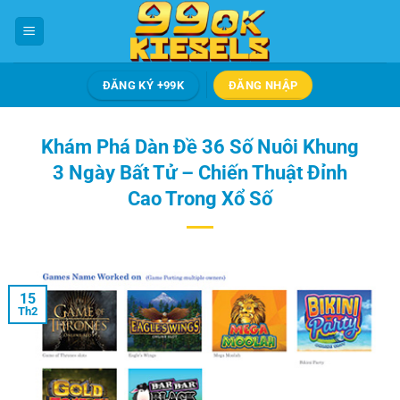
Bỏ
qua
nội
dung
ĐĂNG KÝ +99K
ĐĂNG NHẬP
Khám Phá Dàn Đề 36 Số Nuôi Khung
3 Ngày Bất Tử – Chiến Thuật Đỉnh
Cao Trong Xổ Số
15
Th2