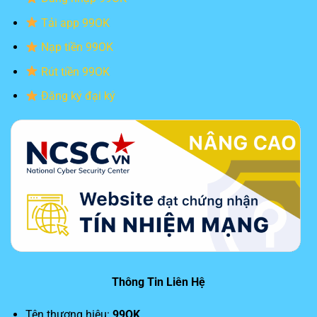
Tải app 99OK
Nạp tiền 99OK
Rút tiền 99OK
Đăng ký đại ký
Thông Tin Liên Hệ
Tên thương hiệu:
99OK