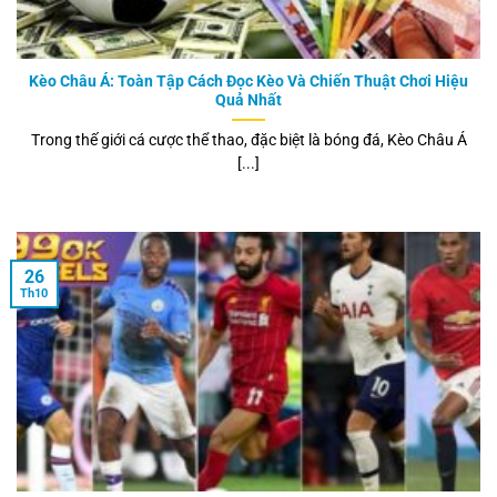
Kèo Châu Á: Toàn Tập Cách Đọc Kèo Và Chiến Thuật Chơi Hiệu
Quả Nhất
Trong thế giới cá cược thể thao, đặc biệt là bóng đá, Kèo Châu Á
[...]
26
Th10