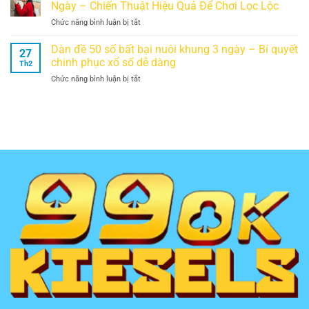
70
ngày
Ngày – Chiến Thuật Hiệu Quả Để Chơi Lọc Lộc
Cup?
số
miễn
ở
Chức năng bình luận bị tắt
khung
phí
Khám
2
–
Phá
Dàn đề 50 số bất bại nuôi khung 3 ngày – Bí quyết
ngày
Chiến
27
Chiến
bất
chinh phục xổ số dễ dàng
lược
Th2
Lược
bại
tối
ở
Chức năng bình luận bị tắt
Dàn
–
ưu
Dàn
3
Bí
để
đề
Càng
quyết
chơi
50
10
chinh
xổ
số
Số
phục
số
bất
Khung
xổ
thành
bại
3
số
công
nuôi
Ngày
trong
khung
–
thời
3
Chiến
gian
ngày
Thuật
ngắn
–
Hiệu
Bí
Quả
quyết
Để
chinh
Chơi
phục
Lọc
xổ
Lộc
số
dễ
dàng