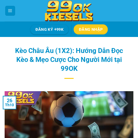
Bỏ
qua
nội
dung
ĐĂNG KÝ +99K
ĐĂNG NHẬP
Kèo Châu Âu (1X2): Hướng Dẫn Đọc
Kèo & Mẹo Cược Cho Người Mới tại
99OK
26
Th10