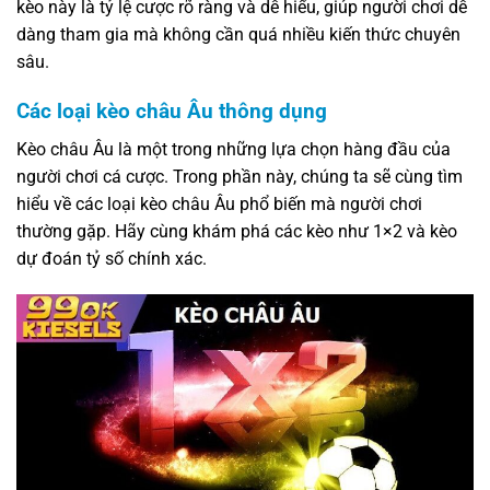
kèo này là tỷ lệ cược rõ ràng và dễ hiểu, giúp người chơi dễ
dàng tham gia mà không cần quá nhiều kiến thức chuyên
sâu.
Các loại kèo châu Âu thông dụng
Kèo châu Âu là một trong những lựa chọn hàng đầu của
người chơi cá cược. Trong phần này, chúng ta sẽ cùng tìm
hiểu về các loại kèo châu Âu phổ biến mà người chơi
thường gặp. Hãy cùng khám phá các kèo như 1×2 và kèo
dự đoán tỷ số chính xác.