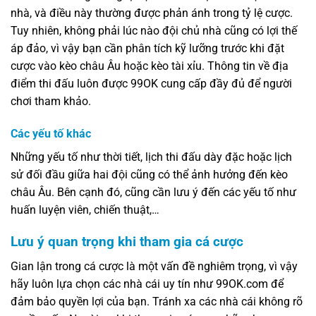
nhà, và điều này thường được phản ánh trong tỷ lệ cược.
Tuy nhiên, không phải lúc nào đội chủ nhà cũng có lợi thế
áp đảo, vì vậy bạn cần phân tích kỹ lưỡng trước khi đặt
cược vào kèo châu Âu hoặc kèo tài xỉu. Thông tin về địa
điểm thi đấu luôn được 99OK cung cấp đầy đủ để người
chơi tham khảo.
Các yếu tố khác
Những yếu tố như thời tiết, lịch thi đấu dày đặc hoặc lịch
sử đối đầu giữa hai đội cũng có thể ảnh hưởng đến kèo
châu Âu. Bên cạnh đó, cũng cần lưu ý đến các yếu tố như
huấn luyện viên, chiến thuật,…
Lưu ý quan trọng khi tham gia cá cược
Gian lận trong cá cược là một vấn đề nghiêm trọng, vì vậy
hãy luôn lựa chọn các nhà cái uy tín như 99OK.com để
đảm bảo quyền lợi của bạn. Tránh xa các nhà cái không rõ