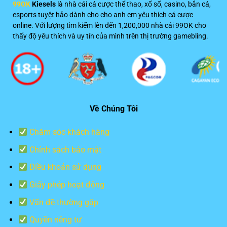
99OK
Kiesels
là nhà cái cá cược thể thao, xổ số, casino, bắn cá,
esports tuyệt hảo dành cho cho anh em yêu thích cá cược
online. Với lượng tìm kiếm lên đến 1,200,000 nhà cái 99OK cho
thấy độ yêu thích và uy tín của mình trên thị trường gamebling.
Về Chúng Tôi
Chăm sóc khách hàng
Chính sách bảo mật
Điều khoản sử dụng
Giấy phép hoạt động
Vấn đề thường gặp
Quyền riêng tư