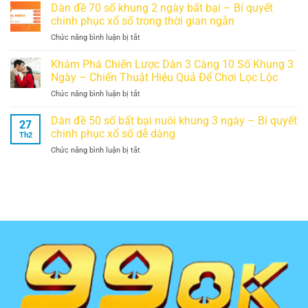
đề
Dàn đề 70 số khung 2 ngày bất bại – Bí quyết
Thành
10
Công
chinh phục xổ số trong thời gian ngắn
số
Chức
ở
Chức năng bình luận bị tắt
nuôi
Vô
Dàn
khung
Địch
đề
Khám Phá Chiến Lược Dàn 3 Càng 10 Số Khung 3
5
World
70
ngày
Ngày – Chiến Thuật Hiệu Quả Để Chơi Lọc Lộc
Cup?
số
miễn
ở
Chức năng bình luận bị tắt
khung
phí
Khám
2
–
Phá
Dàn đề 50 số bất bại nuôi khung 3 ngày – Bí quyết
ngày
Chiến
27
Chiến
bất
chinh phục xổ số dễ dàng
lược
Th2
Lược
bại
tối
ở
Chức năng bình luận bị tắt
Dàn
–
ưu
Dàn
3
Bí
để
đề
Càng
quyết
chơi
50
10
chinh
xổ
số
Số
phục
số
bất
Khung
xổ
thành
bại
3
số
công
nuôi
Ngày
trong
khung
–
thời
3
Chiến
gian
ngày
Thuật
ngắn
–
Hiệu
Bí
Quả
quyết
Để