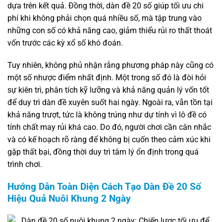
dựa trên kết quả. Đồng thời, dàn đề 20 số giúp tối ưu chi
phí khi không phải chọn quá nhiều số, mà tập trung vào
những con số có khả năng cao, giảm thiểu rủi ro thất thoát
vốn trước các kỳ xổ số khó đoán.
Tuy nhiên, không phủ nhận rằng phương pháp này cũng có
một số nhược điểm nhất định. Một trong số đó là đòi hỏi
sự kiên trì, phân tích kỹ lưỡng và khả năng quản lý vốn tốt
để duy trì dàn đề xuyên suốt hai ngày. Ngoài ra, vẫn tồn tại
khả năng trượt, tức là không trúng như dự tính vì lô đề có
tính chất may rủi khá cao. Do đó, người chơi cần cân nhắc
và có kế hoạch rõ ràng để không bị cuốn theo cảm xúc khi
gặp thất bại, đồng thời duy trì tâm lý ổn định trong quá
trình chơi.
Hướng Dẫn Toàn Diện Cách Tạo Dàn Đề 20 Số
Hiệu Quả Nuôi Khung 2 Ngày