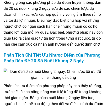
Không giống các phương pháp dự đoán truyền thống, dàn
đề 20 số nuôi khung 2 ngày vừa đề cao chiến lược dự
đoán chính xác, vừa kết hợp quản lý vốn, giảm thiểu rủi ro
và tối đa lợi nhuận. Điều này đặc biệt phù hợp với những
người chơi có ngân sách hạn chế nhưng muốn có cơ hội
thắng lớn qua mỗi kỳ quay. Đặc biệt, phương pháp này còn
giúp tạo ra cảm giác tự tin hơn trong từng đặt cược, từ đó
hạn chế cảm xúc cá nhân ảnh hưởng đến quyết định chơi.
Phân Tích Chi Tiết Ưu Nhược Điểm của Phương
Pháp Dàn Đề 20 Số Nuôi Khung 2 Ngày
Phân tích ưu điểm của phương pháp này cho thấy rõ ràng,
trước hết là khả năng nâng cao tỉ lệ trúng đề trong khoảng
thời gian ngắn. Bằng cách nuôi khung 2 ngày liên tục,
người chơi có thể chủ động theo dõi và điều chỉnh dự đoán