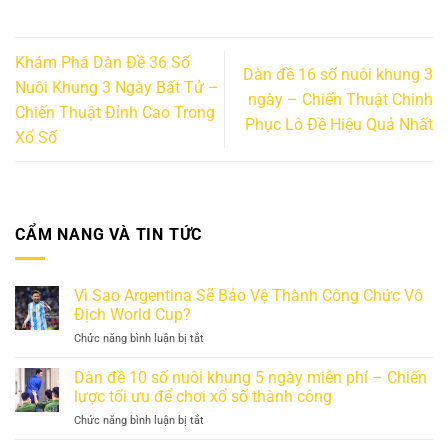
Khám Phá Dàn Đề 36 Số
Dàn đề 16 số nuôi khung 3
Nuôi Khung 3 Ngày Bất Tử –
ngày – Chiến Thuật Chinh
Chiến Thuật Đỉnh Cao Trong
Phục Lô Đề Hiệu Quả Nhất
Xổ Số
CẨM NANG VÀ TIN TỨC
Vì Sao Argentina Sẽ Bảo Vệ Thành Công Chức Vô
Địch World Cup?
ở
Chức năng bình luận bị tắt
Vì
Sao
Dàn đề 10 số nuôi khung 5 ngày miễn phí – Chiến
Argentina
lược tối ưu để chơi xổ số thành công
Sẽ
ở
Chức năng bình luận bị tắt
Bảo
Dàn
Vệ