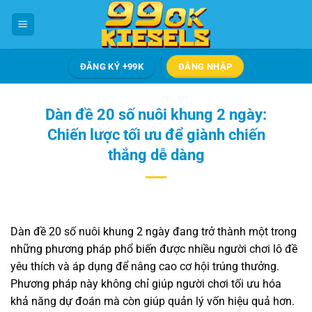
Bỏ
qua
nội
dung
ĐĂNG KÝ +99K
ĐĂNG NHẬP
Dàn đề 20 số nuôi khung 2 ngày:
Chiến lược tối ưu để giành chiến
thắng dễ dàng
Dàn đề 20 số nuôi khung 2 ngày đang trở thành một trong
những phương pháp phổ biến được nhiều người chơi lô đề
yêu thích và áp dụng để nâng cao cơ hội trúng thưởng.
Phương pháp này không chỉ giúp người chơi tối ưu hóa
khả năng dự đoán mà còn giúp quản lý vốn hiệu quả hơn.