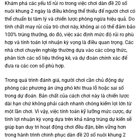
Khám phá các yếu tố rủi ro trong việc chơi dàn đề 20 số
nuôi khung 2 ngày là điều không thể thiếu để người chơi có
thể chuẩn bị tâm lý và chiến lược phòng ngừa hiệu quả. Do
tính chất may rủi của trò chơi này, không ai có thể đảm bảo
100% trúng thưởng, do đó, việc xác định mức độ rủi ro phù
hợp và tính toán lợi nhuận kỳ vọng là điều quan trọng. Các
nhà chơi chuyên nghiệp thường dựa vào các công thức,
phân tích các số liệu thống kê, và dự đoán chính xác để
đưa ra các con số phù hợp.
Trong quá trình đánh giá, người chơi cần chủ động dự
phòng các phương án ứng phó khi thua lỗ hoặc sai số
trong dự đoán. Bản chất của cách chơi này là chiến lược
dài hạn chứ không phải cách nhanh chóng kiếm lợi lớn từ
một lần chơi. Vì vậy, việc tính toán kỹ lưỡng mức cược, dự
tính lợi nhuận kỳ vọng dựa trên khả năng trúng dự kiến sẽ
giúp bạn duy trì hoạt động chơi đều đặn, bền vững hơn
trong hành trình chinh phục dàn đề 20 số nuôi khung 2