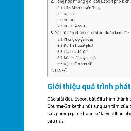
Tổng hợp những giải đấu Esport phổ biến 
Liên Minh Huyền Thoại
Dota 2
CS:GO
PUBG Mobile
Yếu tố cần phân tích khi dự đoán kèo các 
Phong độ gần đây
Đội hình xuất phát
Lịch sử đối đầu
Sức khỏe tuyển thủ
Đặc điểm bản đồ
Lời kết
Giới thiệu quá trình phát
Các giải đấu Esport bắt đầu hình thành
Counter-Strike thu hút sự quan tâm của 
các phòng game hoặc sự kiện offline nh
sau này.