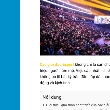
Các giải đấu Esport
không chỉ là sân ch
triệu người hâm mộ. Việc cập nhật lịch t
không bỏ lỡ bất kỳ trận đấu hấp dẫn nào.
động và kịch tính.
Nội dung
Giới thiệu quá trình phát triển của các giả