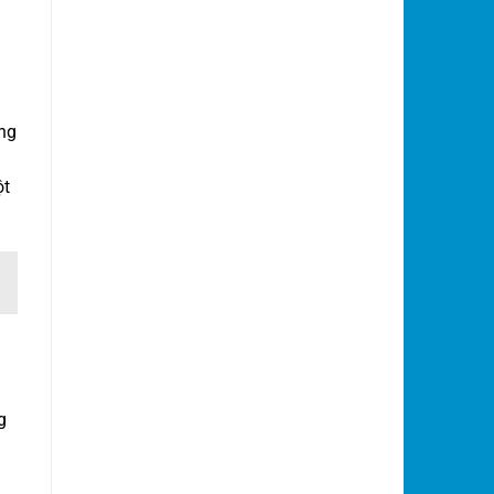
ờng
ột
g