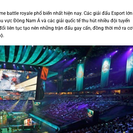
 battle royale phổ biến nhất hiện nay. Các giải đấu Esport lớn
 vực Đông Nam Á và các giải quốc tế thu hút nhiều đội tuyển
ổi liên tục tạo nên những trận đấu gay cấn, đồng thời mở ra cơ
ộ.