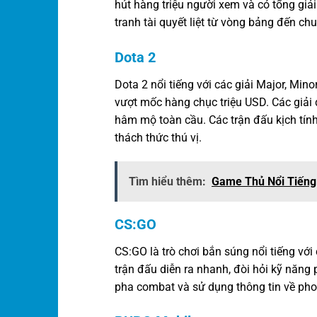
hút hàng triệu người xem và có tổng giả
tranh tài quyết liệt từ vòng bảng đến ch
Dota 2
Dota 2 nổi tiếng với các giải Major, Mino
vượt mốc hàng chục triệu USD. Các giải 
hâm mộ toàn cầu. Các trận đấu kịch tính
thách thức thú vị.
Tìm hiểu thêm:
Game Thủ Nổi Tiếng
CS:GO
CS:GO là trò chơi bắn súng nổi tiếng vớ
trận đấu diễn ra nhanh, đòi hỏi kỹ năng
pha combat và sử dụng thông tin về pho