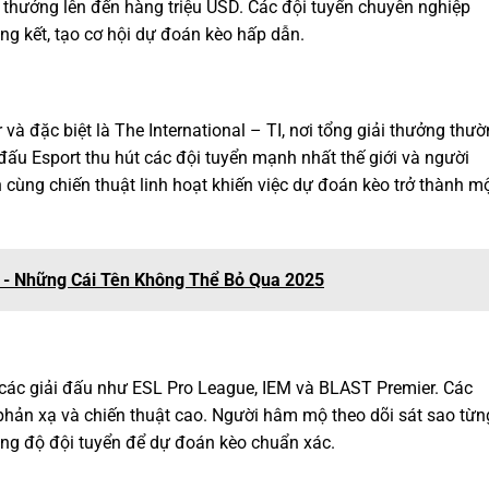
i thưởng lên đến hàng triệu USD. Các đội tuyển chuyên nghiệp
ung kết, tạo cơ hội dự đoán kèo hấp dẫn.
r và đặc biệt là The International – TI, nơi tổng giải thưởng thư
đấu Esport thu hút các đội tuyển mạnh nhất thế giới và người
 cùng chiến thuật linh hoạt khiến việc dự đoán kèo trở thành m
 - Những Cái Tên Không Thể Bỏ Qua 2025
i các giải đấu như ESL Pro League, IEM và BLAST Premier. Các
 phản xạ và chiến thuật cao. Người hâm mộ theo dõi sát sao từn
ng độ đội tuyển để dự đoán kèo chuẩn xác.