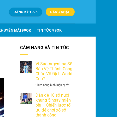
ĐĂNG KÝ +99K
ĐĂNG NHẬP
KHUYẾN MÃI 99OK
TIN TỨC 99OK
CẨM NANG VÀ TIN TỨC
Vì Sao Argentina Sẽ
Bảo Vệ Thành Công
Chức Vô Địch World
Cup?
ở
Chức năng bình luận bị tắt
Vì
Sao
Dàn đề 10 số nuôi
Argentina
khung 5 ngày miễn
Sẽ
phí – Chiến lược tối
Bảo
ưu để chơi xổ số
Vệ
thành công
Thành