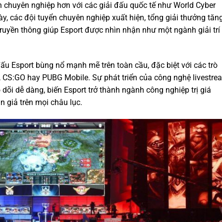
 chuyên nghiệp hơn với các giải đấu quốc tế như World Cyber
y, các đội tuyển chuyên nghiệp xuất hiện, tổng giải thưởng tăn
à truyền thông giúp Esport được nhìn nhận như một ngành giải trí
đấu Esport bùng nổ mạnh mẽ trên toàn cầu, đặc biệt với các trò
, CS:GO hay PUBG Mobile. Sự phát triển của công nghệ livestre
õi dễ dàng, biến Esport trở thành ngành công nghiệp trị giá
n giả trên mọi châu lục.