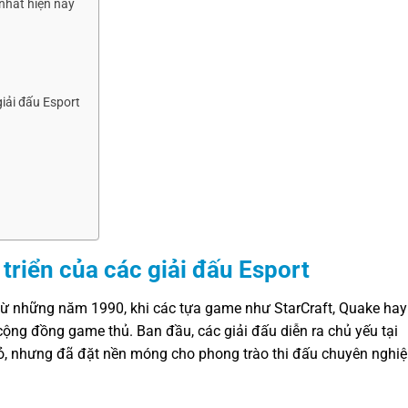
nhất hiện nay
giải đấu Esport
 triển của các giải đấu Esport
 từ những năm 1990, khi các tựa game như StarCraft, Quake hay
cộng đồng game thủ. Ban đầu, các giải đấu diễn ra chủ yếu tại
ỏ, nhưng đã đặt nền móng cho phong trào thi đấu chuyên nghi