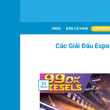
Bỏ
qua
nội
dung
99OK
BẮN CÁ 99OK
ESPORTS
Các Giải Đấu Espo
23
Th10