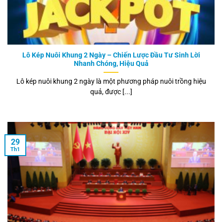
Lô Kép Nuôi Khung 2 Ngày – Chiến Lược Đầu Tư Sinh Lời
Nhanh Chóng, Hiệu Quả
Lô kép nuôi khung 2 ngày là một phương pháp nuôi trồng hiệu
quả, được [...]
29
Th1