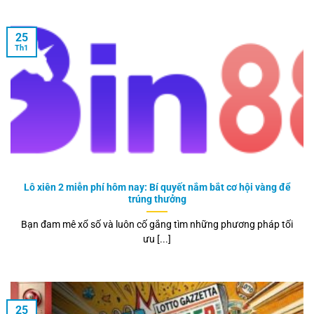
25
Th1
Lô xiên 2 miễn phí hôm nay: Bí quyết nắm bắt cơ hội vàng để
trúng thưởng
Bạn đam mê xổ số và luôn cố gắng tìm những phương pháp tối
ưu [...]
25