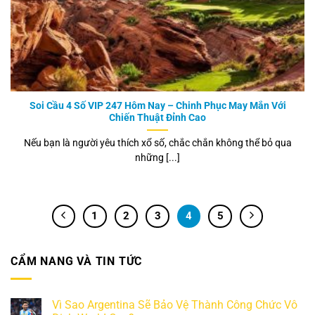
Soi Cầu 4 Số VIP 247 Hôm Nay – Chinh Phục May Mắn Với
Chiến Thuật Đỉnh Cao
Nếu bạn là người yêu thích xổ số, chắc chắn không thể bỏ qua
những [...]
1
2
3
4
5
CẨM NANG VÀ TIN TỨC
Vì Sao Argentina Sẽ Bảo Vệ Thành Công Chức Vô