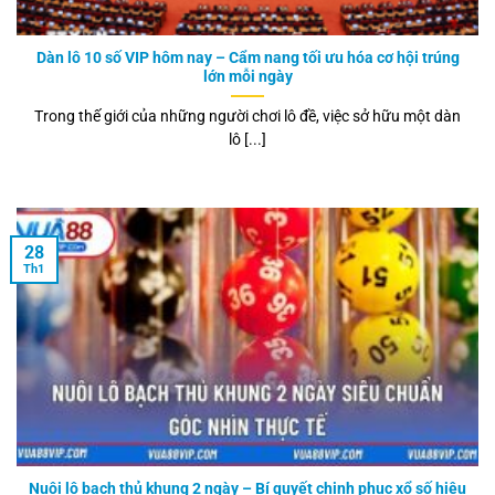
Dàn lô 10 số VIP hôm nay – Cẩm nang tối ưu hóa cơ hội trúng
lớn mỗi ngày
Trong thế giới của những người chơi lô đề, việc sở hữu một dàn
lô [...]
28
Th1
Nuôi lô bạch thủ khung 2 ngày – Bí quyết chinh phục xổ số hiệu