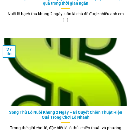
quả trong thời gian ngắn
Nuôi lô bạch thủ khung 2 ngày luôn là chủ đề được nhiều anh em
[...]
27
Th1
Song Thủ Lô Nuôi Khung 2 Ngày – Bí Quyết Chiến Thuật Hiệu
Quả Trong Chơi Lô Nhanh
Trong thế giới chơi lô, đặc biệt là lô thủ, chiến thuật và phương