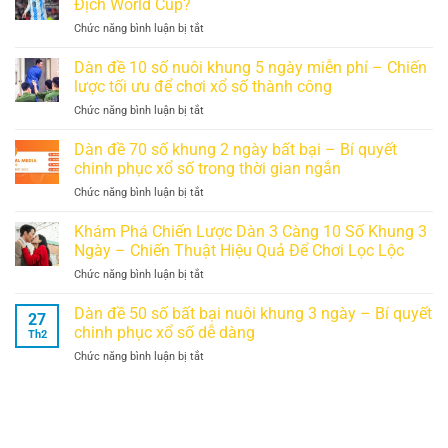
Địch World Cup?
ở
Chức năng bình luận bị tắt
Vì
Sao
Dàn đề 10 số nuôi khung 5 ngày miễn phí – Chiến
Argentina
lược tối ưu để chơi xổ số thành công
Sẽ
ở
Chức năng bình luận bị tắt
Bảo
Dàn
Vệ
đề
Dàn đề 70 số khung 2 ngày bất bại – Bí quyết
Thành
10
Công
chinh phục xổ số trong thời gian ngắn
số
Chức
ở
Chức năng bình luận bị tắt
nuôi
Vô
Dàn
khung
Địch
đề
Khám Phá Chiến Lược Dàn 3 Càng 10 Số Khung 3
5
World
70
ngày
Ngày – Chiến Thuật Hiệu Quả Để Chơi Lọc Lộc
Cup?
số
miễn
ở
Chức năng bình luận bị tắt
khung
phí
Khám
2
–
Phá
Dàn đề 50 số bất bại nuôi khung 3 ngày – Bí quyết
ngày
Chiến
27
Chiến
bất
chinh phục xổ số dễ dàng
lược
Th2
Lược
bại
tối
ở
Chức năng bình luận bị tắt
Dàn
–
ưu
Dàn
3
Bí
để
đề
Càng
quyết
chơi
50
10
chinh
xổ
số
Số
phục
số
bất
Khung
xổ